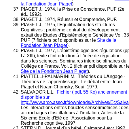
la Fondation Jean Piaget
).
PIAGET J., 1974, la
P
rise de
C
onscience, PUF (2e
éd., 1992).
PIAGET J., 1974,
R
éussir et
C
omprendre, PUF.
PIAGET J., 1975, l'
E
quilibration des structures
C
ognitives : problème central du développement,
extrait des Etudes d'Epistémologie Génétique Vol. 33
PUF (7 fichiers pdf disponibles sur le
Site de la
Fondation Jean Piaget
).
PIAGET J., 1977, L'épistémologie des régulations (pp
I à XIII), texte d'introduction à L'idée de régulation
dans les sciences, Séminaires interdisciplinaires du
Collège de France, Vol. 2 (fichier pdf disponible sur l
Site de la Fondation Jean Piaget
).
PIATTELLI-PALMARINI M.,
T
héories du
LA
ngage -
Théories de l'apprentissage - Le débat entre Jean
Piaget et Noam Chomsky, Seuil 1979.
SALVADOR L.L.,
Fichier (.pdf, 55 Ko) anciennement
disponible sur
http://www.arco.asso.fr/downloads/Archives/Ec/Salva
Les interactions entres boucles sensorimotrices : des
accrochages d'oscillateurs à l'imitation, Actes de la
Sixième Ecole d'Eté de l'Association pour La
Recherche cognitive, 1997.
STERN D., Journal d'un bébé, Calmann-Lévy 1992.