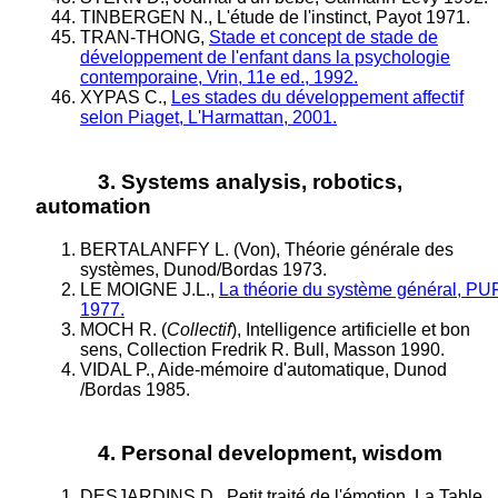
TINBERGEN N., L'étude de l'instinct, Payot 1971.
TRAN-THONG,
Stade et concept de stade de
développement de l'enfant dans la psychologie
contemporaine, Vrin, 11e ed., 1992.
XYPAS C.,
Les stades du développement affectif
selon Piaget, L'Harmattan, 2001.
3. Systems analysis, robotics,
automation
BERTALANFFY L. (Von), Théorie générale des
systèmes, Dunod/Bordas 1973.
LE MOIGNE J.L.,
La théorie du système général, PU
1977.
MOCH R. (
Collectif
), Intelligence artificielle et bon
sens, Collection Fredrik R. Bull, Masson 1990.
VIDAL P., Aide-mémoire d'automatique, Dunod
/Bordas 1985.
4. Personal development, wisdom
DESJARDINS D., Petit traité de l'émotion, La Table