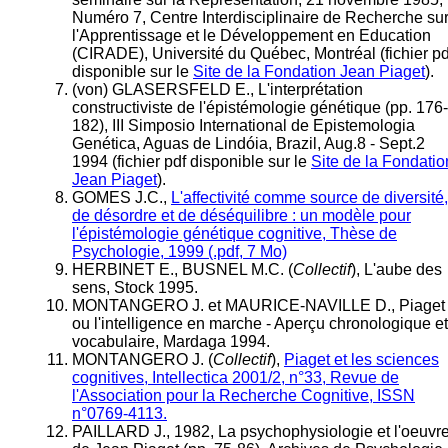
Numéro 7, Centre Interdisciplinaire de Recherche su
l'Apprentissage et le Développement en Education
(CIRADE), Université du Québec, Montréal (fichier pd
disponible sur le
Site de la Fondation Jean Piaget
).
(von) GLASERSFELD E., L'interprétation
constructiviste de l'épistémologie génétique (pp. 176-
182), III Simposio International de Epistemologia
Genética, Aguas de Lindóia, Brazil, Aug.8 - Sept.2
1994 (fichier pdf disponible sur le
Site de la Fondatio
Jean Piaget
).
GOMES J.C.,
L'affectivité comme source de diversité,
de désordre et de déséquilibre : un modèle pour
l'épistémologie génétique cognitive, Thèse de
Psychologie, 1999 (.pdf, 7 Mo)
HERBINET E., BUSNEL M.C. (
Collectif
), L'aube des
sens, Stock 1995.
MONTANGERO J. et MAURICE-NAVILLE D., Piaget
ou l'intelligence en marche - Aperçu chronologique et
vocabulaire, Mardaga 1994.
MONTANGERO J. (
Collectif
),
Piaget et les sciences
cognitives, Intellectica 2001/2, n°33, Revue de
l'Association pour la Recherche Cognitive, ISSN
n°0769-4113.
PAILLARD J., 1982, La psychophysiologie et l'oeuvr