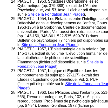
PIAGET J., 1953,
S
tructures
O
pérationnelles et
C
ybernétique (pp. 379-388), extrait de L'Année
Psychologique, vol. 53, fasc. 1 (fichier pdf disponible
sur le
Site de la Fondation Jean Piaget
).
PIAGET J., 1954, Les
R
elations entre l'
I
ntelligence et
l'affectivité dans le développement de l'enfant, Cours
1953-1954 à la Sorbonne, Centre de documentation
universitaire, Paris ; Voir aussi des extraits de ce cou
(pp. 143-150, 346-361, 522-535, 699-701) dans
Bulletin de psychologie, (7 fichiers pdf disponibles su
le
Site de la Fondation Jean Piaget
).
PIAGET J., 1957, L'Epistémologie de la relation (pp.
145-175), extrait du volume "L'évolution humaine" de
la bibliothèque de philosophie scientifique,
Flammarion (fichier pdf disponible sur le
Site de la
Fondation Jean Piaget
).
PIAGET J., 1957,
L
ogique et
E
quilibre dans les
comportements du sujet (pp. 27-117), extrait des
Etudes d'Epistémologie Génétique, Vol. 2, PUF
(fichier pdf disponible sur le
Site de la Fondation Jea
Piaget
).
PIAGET J., 1960, Les
PR
axies chez l'enfant (pp. 551
565), Revue neurologique, Paris, 102, n. 6 ; puis
reproduit dans "Problèmes de psychologie génétique
(pp. 67-94), Denoel-Gonthier, 1972 (fichier pdf