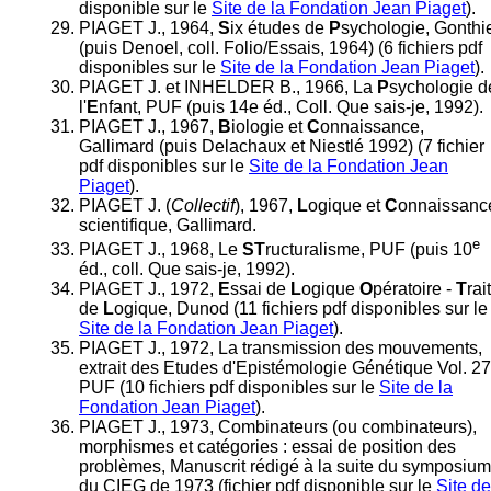
disponible sur le
Site de la Fondation Jean Piaget
).
PIAGET J., 1964,
S
ix études de
P
sychologie, Gonthi
(puis Denoel, coll. Folio/Essais, 1964) (6 fichiers pdf
disponibles sur le
Site de la Fondation Jean Piaget
).
PIAGET J. et INHELDER B., 1966, La
P
sychologie d
l'
E
nfant, PUF (puis 14e éd., Coll. Que sais-je, 1992).
PIAGET J., 1967,
B
iologie et
C
onnaissance,
Gallimard (puis Delachaux et Niestlé 1992) (7 fichier
pdf disponibles sur le
Site de la Fondation Jean
Piaget
).
PIAGET J. (
Collectif
), 1967,
L
ogique et
C
onnaissanc
scientifique, Gallimard.
e
PIAGET J., 1968, Le
ST
ructuralisme, PUF (puis 10
éd., coll. Que sais-je, 1992).
PIAGET J., 1972,
E
ssai de
L
ogique
O
pératoire -
T
rai
de
L
ogique, Dunod (11 fichiers pdf disponibles sur le
Site de la Fondation Jean Piaget
).
PIAGET J., 1972, La transmission des mouvements,
extrait des Etudes d'Epistémologie Génétique Vol. 27
PUF (10 fichiers pdf disponibles sur le
Site de la
Fondation Jean Piaget
).
PIAGET J., 1973, Combinateurs (ou combinateurs),
morphismes et catégories : essai de position des
problèmes, Manuscrit rédigé à la suite du symposium
du CIEG de 1973 (fichier pdf disponible sur le
Site de