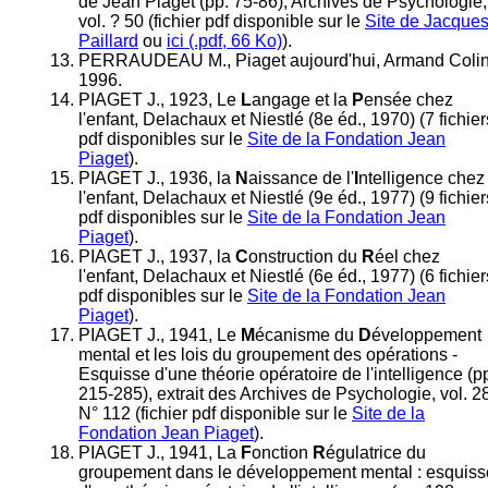
de Jean Piaget (pp. 75-86), Archives de Psychologie,
vol. ? 50 (fichier pdf disponible sur le
Site de Jacque
Paillard
ou
ici (.pdf, 66 Ko)
).
PERRAUDEAU M., Piaget aujourd'hui, Armand Coli
1996.
PIAGET J., 1923, Le
L
angage et la
P
ensée chez
l'enfant, Delachaux et Niestlé (8e éd., 1970) (7 fichier
pdf disponibles sur le
Site de la Fondation Jean
Piaget
).
PIAGET J., 1936, la
N
aissance de l'
I
ntelligence chez
l'enfant, Delachaux et Niestlé (9e éd., 1977) (9 fichier
pdf disponibles sur le
Site de la Fondation Jean
Piaget
).
PIAGET J., 1937, la
C
onstruction du
R
éel chez
l'enfant, Delachaux et Niestlé (6e éd., 1977) (6 fichier
pdf disponibles sur le
Site de la Fondation Jean
Piaget
).
PIAGET J., 1941, Le
M
écanisme du
D
éveloppement
mental et les lois du groupement des opérations -
Esquisse d'une théorie opératoire de l'intelligence (p
215-285), extrait des Archives de Psychologie, vol. 2
N° 112 (fichier pdf disponible sur le
Site de la
Fondation Jean Piaget
).
PIAGET J., 1941, La
F
onction
R
égulatrice du
groupement dans le développement mental : esquiss