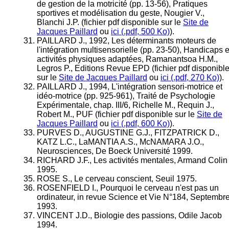
de gestion de la motricité (pp. 13-56), Pratiques
sportives et modélisation du geste, Nougier V.,
Blanchi J.P. (fichier pdf disponible sur le
Site de
Jacques Paillard
ou
ici (.pdf, 500 Ko)
).
PAILLARD J., 1992, Les déterminants moteurs de
l'intégration multisensorielle (pp. 23-50), Handicaps e
activités physiques adaptées, Ramanantsoa H.M.,
Legros P., Editions Revue EPD (fichier pdf disponibl
sur le
Site de Jacques Paillard
ou
ici (.pdf, 270 Ko)
).
PAILLARD J., 1994, L'intégration sensori-motrice et
idéo-motrice (pp. 925-961), Traité de Psychologie
Expérimentale, chap. III/6, Richelle M., Requin J.,
Robert M., PUF (fichier pdf disponible sur le
Site de
Jacques Paillard
ou
ici (.pdf, 600 Ko)
).
PURVES D., AUGUSTINE G.J., FITZPATRICK D.,
KATZ L.C., LaMANTIA A.S., McNAMARA J.O.,
Neurosciences, De Boeck Université 1999.
RICHARD J.F., Les activités mentales, Armand Colin
1995.
ROSE S., Le cerveau conscient, Seuil 1975.
ROSENFIELD I., Pourquoi le cerveau n'est pas un
ordinateur, in revue Science et Vie N°184, Septembr
1993.
VINCENT J.D., Biologie des passions, Odile Jacob
1994.