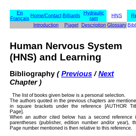
En
Hydraulic
Home/Contact
Billiards
HNS
Re
Français
ram
Introduction
Piaget
Description
Glossary
Bib
Human Nervous System
(HNS) and Learning
Bibliography
(
Previous
/
Next
Chapter )
The list of books given below is a personal selection.
The authors quoted in the previous chapters are mention
in square brackets under the reference [AUTHOR Tit
Page].
When an author cited below has a second reference 
parentheses (publisher, edition number and/or year), t
Page number mentioned is then relative to this reference.