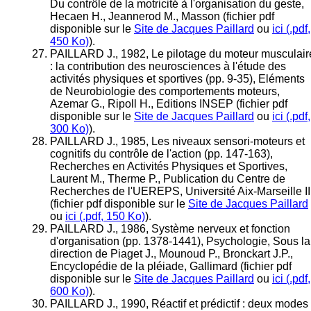
Du contrôle de la motricité à l'organisation du geste,
Hecaen H., Jeannerod M., Masson (fichier pdf
disponible sur le
Site de Jacques Paillard
ou
ici (.pdf,
450 Ko)
).
PAILLARD J., 1982, Le pilotage du moteur musculair
: la contribution des neurosciences à l'étude des
activités physiques et sportives (pp. 9-35), Eléments
de Neurobiologie des comportements moteurs,
Azemar G., Ripoll H., Editions INSEP (fichier pdf
disponible sur le
Site de Jacques Paillard
ou
ici (.pdf,
300 Ko)
).
PAILLARD J., 1985, Les niveaux sensori-moteurs et
cognitifs du contrôle de l'action (pp. 147-163),
Recherches en Activités Physiques et Sportives,
Laurent M., Therme P., Publication du Centre de
Recherches de l'UEREPS, Université Aix-Marseille II
(fichier pdf disponible sur le
Site de Jacques Paillard
ou
ici (.pdf, 150 Ko)
).
PAILLARD J., 1986, Système nerveux et fonction
d'organisation (pp. 1378-1441), Psychologie, Sous la
direction de Piaget J., Mounoud P., Bronckart J.P.,
Encyclopédie de la pléiade, Gallimard (fichier pdf
disponible sur le
Site de Jacques Paillard
ou
ici (.pdf,
600 Ko)
).
PAILLARD J., 1990, Réactif et prédictif : deux modes