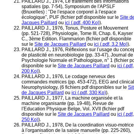
PAILLARD J., 1974, Le traitement des informations
spatiales (pp. 7-54), Symposium de l'APSLF
(Bruxelles) : "De l'espace corporel à l'espace
écologique", PUF (fichier pdf disponible sur le
Site d
Jacques Paillard
ou
ici (.pdf, 400 Ko)
).
PAILLARD J., 1976, Tonus, Posture et Mouvement
(pp. 521-728), Physiologie, Tome III, Chap. 6, Kayser
C., 3ème Edition. Flammarion (fichier pdf disponible
sur le
Site de Jacques Paillard
ou
ici (.pdf, 3.2 Mo)
).
PAILLARD J., 1976, Réflexions sur l'usage du conce
de plasticité en neurobiologie (pp. 33-47), Journal de
Psychologie Normale et Pathologique, n° 1 (fichier pd
disponible sur le
Site de Jacques Paillard
ou
ici (.pdf,
200 Ko)
).
PAILLARD J., 1976, Le codage nerveux des
commandes motrices (pp. 453-472), EEG and clinica
Neurophysiology, (6 fichiers pdf disponibles sur le
Si
de Jacques Paillard
ou
ici (.pdf, 330 Ko)
).
PAILLARD J., 1977, La machine organisée et la
machine organisante (pp. 19-48), Revue de
l'Education Physique Belge, Vol. XVII (fichier pdf
disponible sur le
Site de Jacques Paillard
ou
ici (.pdf,
250 Ko)
).
PAILLARD J., 1978, De la coordination visuo-motrice
à l'organisation de la saisie manuelle (pp. 225-260),