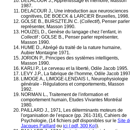
DELACOUR J., Apprentissage et mémoire, Masson
1987.
DELACOUR J., Une introduction aux neurosciences
cognitives, DE BOECK & LARCIER Bruxelles, 1998.
GOLSE B., BURSZTEJN C. (
Collectif
), Penser parler
représenter, Masson 1990.
HOUZEL D., Genèse du langage chez l'enfant, in
Collectif
: GOLSE B., Penser parler représenter,
Masson 1990.
HUME D., Abrégé du traité de la nature humaine,
Aubier Montaigne 1971.
JORION P., Principes des systèmes intelligents,
Masson 1990.
KARLI P., Le cerveau et la liberté, Odile Jacob 1995.
LEVY J.P., La fabrique de l'homme, Odile Jacob 1997
LIMOGE A., LIMOGE-LENDAIS I., Neurophysiologie
générale - Régulations et comportements, Masson
1992.
NORMAN L., Traitement de l'information et
comportement humain, Etudes Vivantes Montréal
1980.
PAILLARD J., 1971, Les déterminants moteurs de
l'organisation de l'espace (pp. 261-316), Cahiers de
Psychologie, (14 fichiers pdf disponibles sur le
Site d
Jacques Paillard
ou
ici (.pdf, 300 Ko)
).