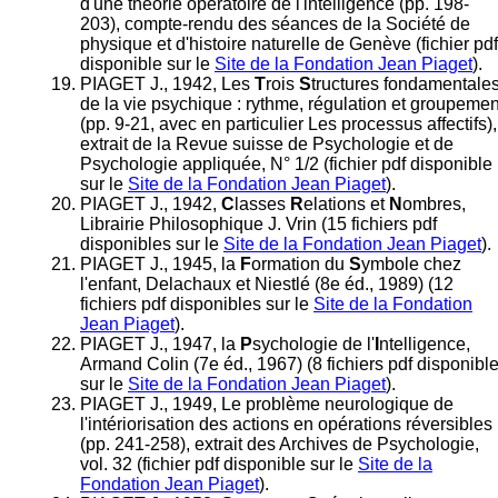
d'une théorie opératoire de l'intelligence (pp. 198-
203), compte-rendu des séances de la Société de
physique et d'histoire naturelle de Genève (fichier pdf
disponible sur le
Site de la Fondation Jean Piaget
).
PIAGET J., 1942, Les
T
rois
S
tructures fondamentale
de la vie psychique : rythme, régulation et groupemen
(pp. 9-21, avec en particulier Les processus affectifs),
extrait de la Revue suisse de Psychologie et de
Psychologie appliquée, N° 1/2 (fichier pdf disponible
sur le
Site de la Fondation Jean Piaget
).
PIAGET J., 1942,
C
lasses
R
elations et
N
ombres,
Librairie Philosophique J. Vrin (15 fichiers pdf
disponibles sur le
Site de la Fondation Jean Piaget
).
PIAGET J., 1945, la
F
ormation du
S
ymbole chez
l'enfant, Delachaux et Niestlé (8e éd., 1989) (12
fichiers pdf disponibles sur le
Site de la Fondation
Jean Piaget
).
PIAGET J., 1947, la
P
sychologie de l'
I
ntelligence,
Armand Colin (7e éd., 1967) (8 fichiers pdf disponibl
sur le
Site de la Fondation Jean Piaget
).
PIAGET J., 1949, Le problème neurologique de
l'intériorisation des actions en opérations réversibles
(pp. 241-258), extrait des Archives de Psychologie,
vol. 32 (fichier pdf disponible sur le
Site de la
Fondation Jean Piaget
).