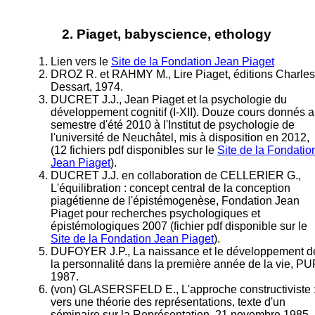
2. Piaget, babyscience, ethology
Lien vers le
Site de la Fondation Jean Piaget
DROZ R. et RAHMY M., Lire Piaget, éditions Charles
Dessart, 1974.
DUCRET J.J., Jean Piaget et la psychologie du
développement cognitif (I-XII). Douze cours donnés 
semestre d'été 2010 à l'Institut de psychologie de
l'université de Neuchâtel, mis à disposition en 2012,
(12 fichiers pdf disponibles sur le
Site de la Fondatio
Jean Piaget
).
DUCRET J.J. en collaboration de CELLERIER G.,
L'équilibration : concept central de la conception
piagétienne de l'épistémogenèse, Fondation Jean
Piaget pour recherches psychologiques et
épistémologiques 2007 (fichier pdf disponible sur le
Site de la Fondation Jean Piaget
).
DUFOYER J.P., La naissance et le développement d
la personnalité dans la première année de la vie, PU
1987.
(von) GLASERSFELD E., L'approche constructiviste 
vers une théorie des représentations, texte d'un
séminaire sur la Représentation, 21 novembre 1985,