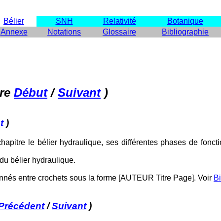
Bélier
SNH
Relativité
Botanique
Annexe
Notations
Glossaire
Bibliographie
tre
Début
/
Suivant
)
t
)
apitre le bélier hydraulique, ses différentes phases de fonctio
du bélier hydraulique.
onnés entre crochets sous la forme [AUTEUR Titre Page]. Voir
Bi
Précédent
/
Suivant
)