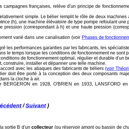
os campagnes françaises, relève d'un principe de fonctionneme
 relativement simple. Le bélier remplit le rôle de deux machine
otrice (h), une machine élévatoire de type pompe refoulant une p
se pression (correspondant à h) et une haute pression (corresp
vement varié dans une canalisation (voir
Phases de fonctionne
gré les performances garanties par les fabricants, les spécialiste
dans le temps lorsque les conditions de fonctionnement ne sont 
es conditions de fonctionnement optimal, régulier et durable d'un
, construire, installer et dépanner une telle machine.
n accord avec les abaques des fabricants de béliers
(voir Théor
culier doit être porté à la conception des deux composants maje
dans la cloche à air.
ves de BERGERON en 1928, O'BRIEN en 1933, LANSFORD 
récédent
/
Suivant
)
la sortie B d'un
collecteur
(ou réservoir amont ou bassin de ch