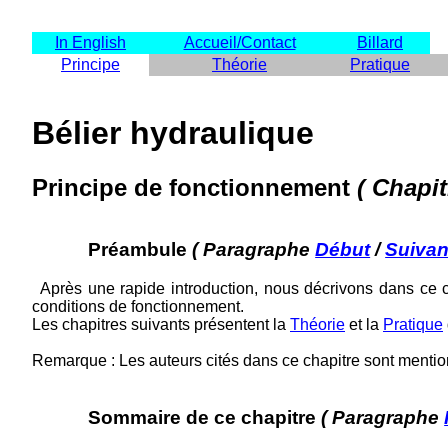
In English
Accueil/Contact
Billard
Principe
Théorie
Pratique
Bélier hydraulique
Principe de fonctionnement
( Chapi
Préambule
( Paragraphe
Début
/
Suivan
Après une rapide introduction, nous décrivons dans ce ch
conditions de fonctionnement.
Les chapitres suivants présentent la
Théorie
et la
Pratique
Remarque : Les auteurs cités dans ce chapitre sont menti
Sommaire de ce chapitre
( Paragraphe