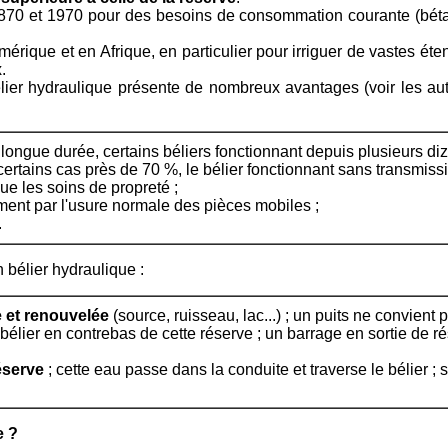
e 1870 et 1970 pour des besoins de consommation courante (béta
Amérique et en Afrique, en particulier pour irriguer de vastes ét
.
lier hydraulique présente de nombreux avantages (voir les 
longue durée, certains béliers fonctionnant depuis plusieurs diza
ertains cas près de 70 %, le bélier fonctionnant sans transmis
ue les soins de propreté ;
ment par l'usure normale des pièces mobiles ;
.
 bélier hydraulique :
 et renouvelée
(source, ruisseau, lac...) ; un puits ne convient 
e bélier en contrebas de cette réserve ; un barrage en sortie d
éserve
; cette eau passe dans la conduite et traverse le bélier ; 
e ?