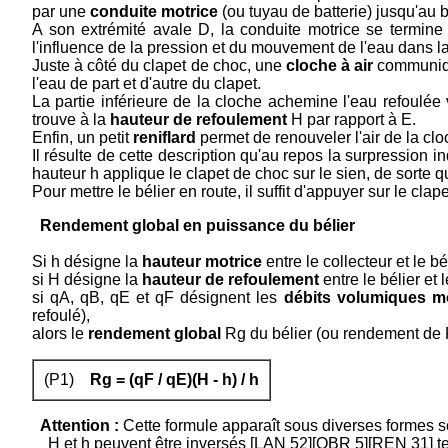
par une
conduite motrice
(ou tuyau de batterie) jusqu'au b
A son extrémité avale D, la conduite motrice se termin
l'influence de la pression et du mouvement de l'eau dans la
Juste à côté du clapet de choc, une
cloche à air
communiqu
l'eau de part et d'autre du clapet.
La partie inférieure de la cloche achemine l'eau refoulée
trouve à la
hauteur de refoulement
H par rapport à E.
Enfin, un petit
reniflard
permet de renouveler l'air de la cl
Il résulte de cette description qu'au repos la surpression i
hauteur h applique le clapet de choc sur le sien, de sorte q
Pour mettre le bélier en route, il suffit d'appuyer sur le cla
Rendement global en puissance du bélier
Si h désigne la
hauteur motrice
entre le collecteur et le bé
si H désigne la
hauteur de refoulement
entre le bélier et 
si qA, qB, qE et qF désignent les
débits volumiques 
refoulé),
alors le
rendement global
Rg du bélier (ou rendement de 
(P1)
Rg = (qF / qE)(H - h) / h
Attention :
Cette formule apparaît sous diverses formes se
H et h peuvent être inversés [LAN 52][OBR 5][REN 31] tel