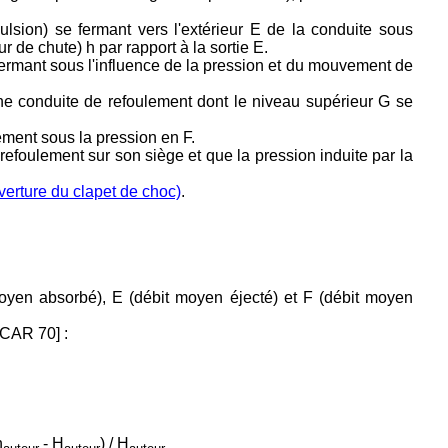
ulsion) se fermant vers l'extérieur E de la conduite sous
r de chute) h par rapport à la sortie E.
ermant sous l'influence de la pression et du mouvement de
 une conduite de refoulement dont le niveau supérieur G se
ement sous la pression en F.
e refoulement sur son siège et que la pression induite par la
verture du clapet de choc)
.
moyen absorbé), E (débit moyen éjecté) et F (débit moyen
[CAR 70] :
h
- H
) / H