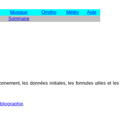
Musique
Ornitho
Météo
Aide
Sommaire
nnement, les données initiales, les formules utiles et les
bliographie
.