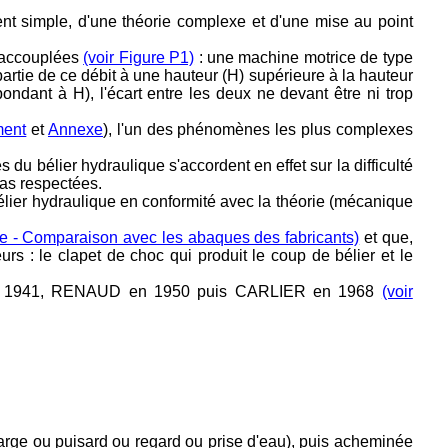
nt simple, d'une théorie complexe et d'une mise au point
s accouplées
(voir Figure P1)
: une machine motrice de type
artie de ce débit à une hauteur (H) supérieure à la hauteur
ondant à H), l'écart entre les deux ne devant être ni trop
ment
et
Annexe
), l'un des phénomènes les plus complexes
s du bélier hydraulique s'accordent en effet sur la difficulté
pas respectées.
 bélier hydraulique en conformité avec la théorie (mécanique
ie - Comparaison avec les abaques des fabricants)
et que,
urs : le clapet de choc qui produit le coup de bélier et le
en 1941, RENAUD en 1950 puis CARLIER en 1968
(voir
arge ou puisard ou regard ou prise d'eau), puis acheminée