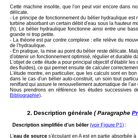
Cette machine insolite, que l'on peut voir encore dans n
délicate.
- Le principe de fonctionnement du bélier hydraulique est
turbine absorbant un certain débit d'eau sous la hauteur m
(h). Le bélier hydraulique fonctionne ainsi entre une bas
grande ni trop petite.
- La théorie est par contre complexe : elle relève du mou
de l'hydraulique.
- En pratique, la mise au point du bélier reste délicate. Mal
d'obtenir un fonctionnement optimisé, régulier et durable 
L'objet de cette étude a pour principal objectif d'établir l
des fluides), ce qui permet ensuite de calculer correctement
L'étude montre, en particulier, que les calculs sont en bo
dans le cas d'un bélier auto-construit, un soin tout parti
reniflard qui assure le renouvellement automatique de l'air 
Nous prendrons en référence les études successi
Bibliographie)
.
2. Description générale
( Paragraphe
P
Description simplifiée d'un bélier
(voir Figure P1)
:
L'
eau de source
s'écoulant en A est en partie absorbée à 