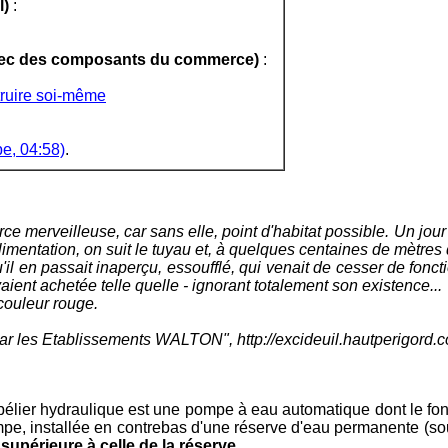
l)
:
 avec des composants du commerce)
:
struire soi-même
be, 04:58)
.
ce merveilleuse, car sans elle, point d'habitat possible. Un jou
'alimentation, on suit le tuyau et, à quelques centaines de mètr
qu'il en passait inaperçu, essoufflé, qui venait de cesser de fon
vaient achetée telle quelle - ignorant totalement son existence...
a couleur rouge.
 par les Etablissements WALTON", http://excideuil.hautperigord.c
 bélier hydraulique est une pompe à eau automatique dont le f
pe, installée en contrebas d'une réserve d'eau permanente (source
 supérieure à celle de la réserve
.