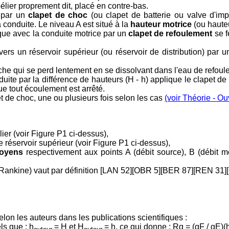
élier proprement dit, placé en contre-bas.
e par un
clapet de choc
(ou clapet de batterie ou valve d'imp
 conduite. Le niveau A est situé à la
hauteur motrice
(ou hauteu
e avec la conduite motrice par un
clapet de refoulement
se f
 vers un réservoir supérieur (ou réservoir de distribution) par
oche qui se perd lentement en se dissolvant dans l'eau de refoul
nduite par la différence de hauteurs (H - h) applique le clapet d
ue tout écoulement est arrêté.
pet de choc, une ou plusieurs fois selon les cas
(voir Théorie - Ou
lier (voir Figure P1 ci-dessus),
le réservoir supérieur (voir Figure P1 ci-dessus),
moyens
respectivement aux points A (débit source), B (débit 
Rankine) vaut par définition [LAN 52][OBR 5][BER 87][REN 31]
lon les auteurs dans les publications scientifiques :
s que : h
= H et H
= h, ce qui donne : Rg = (qF / qE)(