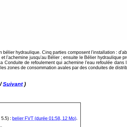
élier hydraulique. Cinq parties composent l'installation : d'abo
 et l'achemine jusqu'au Bélier ; ensuite le Bélier hydraulique 
e la Conduite de refoulement qui achemine l'eau refoulée dans l
ers les zones de consommation avales par des conduites de distrib
/
Suivant
)
5.5) :
belier FVT (durée 01:58, 12 Mo)
.