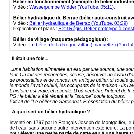
Bélier en fonctionnement (exemple de bélier industrie
Vidéo :
Wasserpumpe Widder (YouTube, 05:11)
.
Bélier hydraulique de Berrac (bélier auto-construit
Vidéo :
Belier hydraulique de Berrac (YouTube, 03:29)
Explication et plans :
Petit Régis, Bélier prototype à con
Bélier de village (maquette pédagogique)
:
Vidéo :
Le bélier de La Roque Zillac ( maquette ) (YouTu
Il était une fois...
...une habitation alimentée en eau par une source, une sour
tarit. On fait des recherches, creuse, découvre un tuyau d
de broussailles et de ronces, un antique bélier, si rouillé 
le monde l'avait oublié, les occupants de la maison - ils l'a
L'histoire est vraie, et récente. D'où peut-être l'intérêt de l
PS : le bélier a été réparé et la "source" coule toujours.
Extrait de "Le bélier de Sarconnat, Présentation du bélier
A quoi sert un bélier hydraulique ?
Inventé en 1797 par le Français Joseph de Montgolfier, le
de l'eau, sans aucune autre intervention extérieure. La pom
pour
élever une petite partie de cette eau à une hauteur