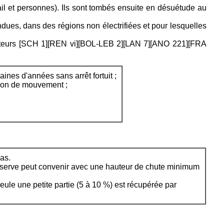
il et personnes). Ils sont tombés ensuite en désuétude au
endues, dans des régions non électrifiées et pour lesquelles
auteurs [SCH 1][REN vi][BOL-LEB 2][LAN 7][ANO 221][FRA
ines d'années sans arrêt fortuit ;
sion de mouvement ;
pas.
e réserve peut convenir avec une hauteur de chute minimum
seule une petite partie (5 à 10 %) est récupérée par